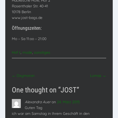
Hackesche Höfe, Hof 2
Rosenthaler Str. 40-41
10178 Berlin
www.jost-bags.de
Öffnungszeiten:
Mo – Sa 11:oo – 21:00
Hof ii
,
mode
,
sonstiges
Post
←
Oxymoron
Lumas
→
navigation
One thought on “
JOST
”
Alexandra Auer
on
24. März 2015
Guten Tag
ich war am Samstag in Ihrem Geschäft in den